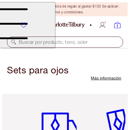
Obtén una brocha bronceadora de regalo al gastar $135 Se aplican
términos y condiciones.
Buscar por producto, tono, color
Sets para ojos
Más información
Artículo 1 de 6
Artículo