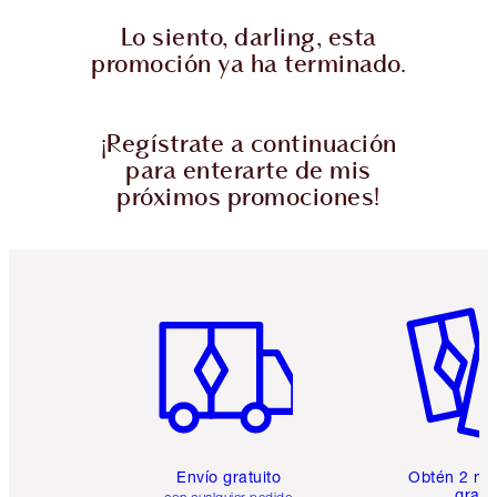
Lo siento, darling, esta
promoción ya ha terminado.
¡Regístrate a continuación
para enterarte de mis
próximos promociones!
Artículo 1 de 6
Artículo
Envío gratuito
Obtén 2 mu
gratis