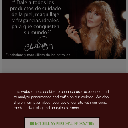
This website uses cookies to enhance user experience and
2013-2026 © Charlotte Tilbury Beauty Inc., trading as Charlotte Tilbury
to analyze performance and traffic on our website. We also
Beauty. All rights reserved. Company number 5493834, registered in
share information about your use of our site with our social
Delaware. Business Address 148 Lafayette Street, New York, NY 10013.
media, advertising and analytics partners.
VAT number: GB 144 0736 30.
Ponte en contacto con nosotros
Política de privacidad
Política de cookies
Términos y condiciones
Políticas corporativas
DO NOT SELL MY PERSONAL INFORMATION
Gestión de cookies