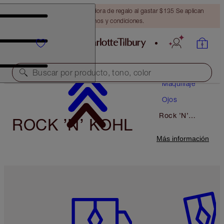
Obtén una brocha bronceadora de regalo al gastar $135 Se aplican
términos y condiciones.
Buscar por producto, tono, color
Maquillaje
Ojos
Rock ’N’
ROCK ’N’ KOHL
Kohl
Más información
Artículo 1 de 6
Artículo