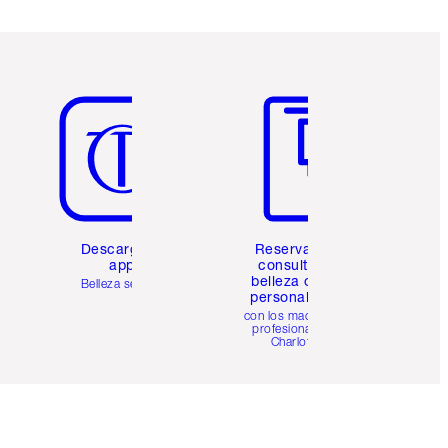
Artículo 5 de 6
Artículo 6 de 6
Descarga la
Reserva una
app
consulta de
belleza online
Belleza sencilla
personalizada
con los maquillistas
profesionales de
Charlotte.