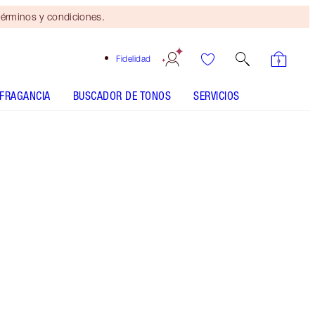
érminos y condiciones.
Fidelidad
FRAGANCIA
BUSCADOR DE TONOS
SERVICIOS
EL KIT INCLUYE:
MATTE REVOLUTION THE QUEEN
MATTE REVOLUTION THE QUEEN
MATTE REVOLUTION LEGENDARY QUEEN
MATTE REVOLUTION LEGENDARY QUEEN
K.I.S.S.I.N.G - Seleccionar tono