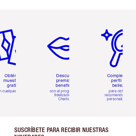
tículo 2 de 6
Artículo 3 de 6
Artículo 4 de 6
Obtén 2
Descubre
Completa tu
muestras
premios y
perfil de
gratis
beneficios
belleza
n cualquier pedido
con el programa de
para obtener
fidelización de
recomendaciones
Charlotte
personalizadas
SUSCRÍBETE PARA RECIBIR NUESTRAS