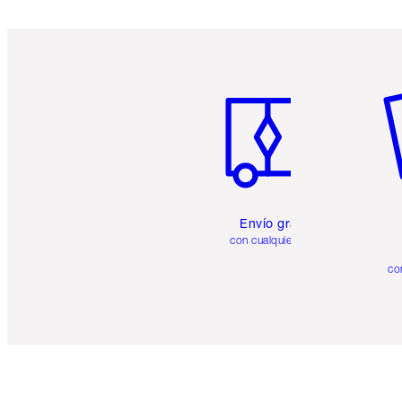
Artículo 1 de 6
Ar
Envío gratuito
con cualquier pedido
co