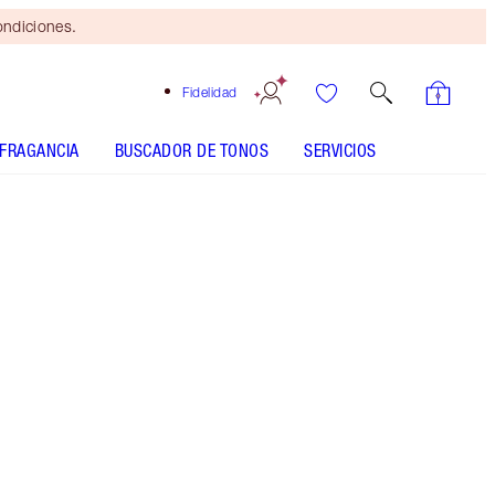
ondiciones.
Fidelidad
FRAGANCIA
BUSCADOR DE TONOS
SERVICIOS
BEAUTY LIGHT WAND - Seleccionar tono
HOLLYWOOD GLOW GLIDE FACE ARCHITECT
HIGHLIGHTER - Seleccionar tono
HOLLYWOOD FLAWLESS FILTER - Seleccionar tono