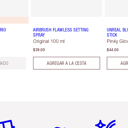
RIO
AIRBRUSH FLAWLESS SETTING
UNREAL BL
SPRAY
STICK
Original 100 ml
Pinky Glo
$39.00
$44.00
UADO
AGREGAR A LA CESTA
AGR
tículo 2 de 6
Artículo 3 de 6
Artículo 4 de 6