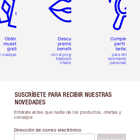
Obtén 2
Descubre
Completa tu
muestras
premios y
perfil de
gratis
beneficios
belleza
n cualquier pedido
con el programa de
para obtener
fidelización de
recomendaciones
Charlotte
personalizadas
SUSCRÍBETE PARA RECIBIR NUESTRAS
NOVEDADES
Entérate antes que nadie de los productos, ofertas y
consejos
Dirección de correo electrónico