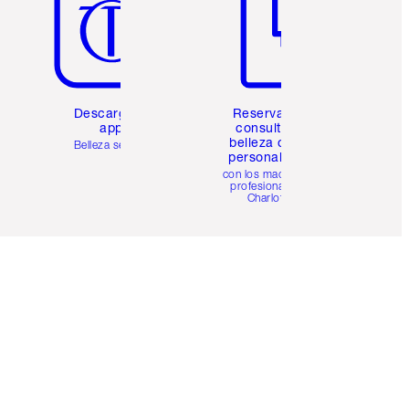
Descarga la
Reserva una
app
consulta de
belleza online
Belleza sencilla
personalizada
con los maquillistas
profesionales de
Charlotte.