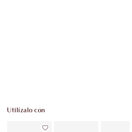
Gana 15 monedas de fidelización
Más información
EXCLUSIVOS DE CHARLOTTE TILBURY
Club de fidelidad Charlotte’s Darlings. Gana
monedas de fidelización cada vez que
compres!
Entrega estándar gratuita al gastar $50
Escoge 2 muestras gratis al momento de pagar
Utilízalo con