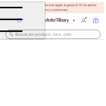
Obtén una brocha bronceadora de regalo al gastar $135 Se aplican
términos y condiciones.
Buscar por producto, tono, color
EXCLUSIVO EN LÍNEA
TAKE IT ALL OFF
30ML
$15.00
(
$50.00
/
100
ml
)