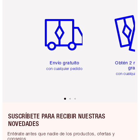
Artículo 1 de 6
Artículo
Envío gratuito
Obtén 2 mu
gratis
con cualquier pedido
con cualquier
SUSCRÍBETE PARA RECIBIR NUESTRAS
NOVEDADES
Entérate antes que nadie de los productos, ofertas y
consejos