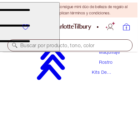
¡ÚLTIMA OPORTUNIDAD! Consigue mini dúo de belleza de regalo al
gastar $110 Se aplican términos y condiciones.
Buscar por producto, tono, color
Maquillaje
Rostro
THE SUPER NUDES LOOK
Kits De
MAKEUP KIT
Maquillaje
$171.00
$162.45