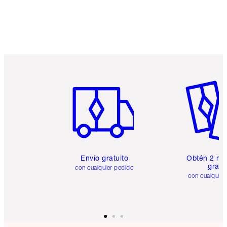
Artículo 1 de 6
Artículo
Envío gratuito
Obtén 2 mu
gratis
con cualquier pedido
con cualquier