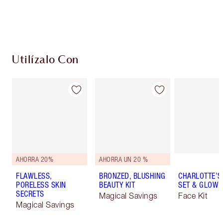
Escoge 2 muestras gratis al momento de pagar
Utilízalo Con
AHORRA 20%
AHORRA UN 20 %
FLAWLESS,
BRONZED, BLUSHING
CHARLOTTE’S 
PORELESS SKIN
BEAUTY KIT
SET & GLOW K
SECRETS
Magical Savings
Face Kit
Magical Savings