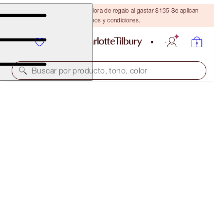
Obtén una brocha bronceadora de regalo al gastar $135 Se aplican
términos y condiciones.
Buscar por producto, tono, color
AHORRA UN 20 %
SOFIA’S CONFIDENCE-BOOSTING MAKEUP KIT
MAGICAL SAVINGS
$232.00