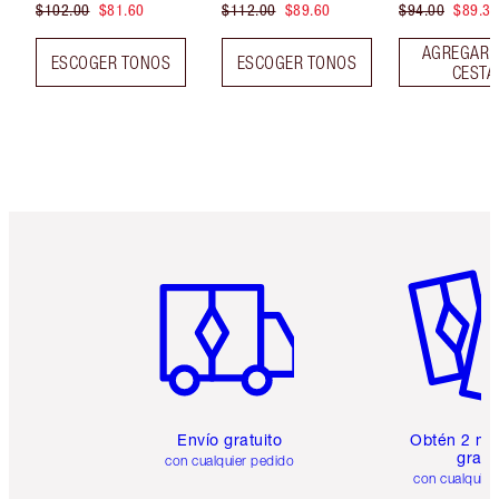
$102.00
$81.60
$112.00
$89.60
$94.00
$89.30
AGREGAR 
ESCOGER TONOS
ESCOGER TONOS
CESTA
Artículo 1 de 6
Artículo
Envío gratuito
Obtén 2 mu
gratis
con cualquier pedido
con cualquier