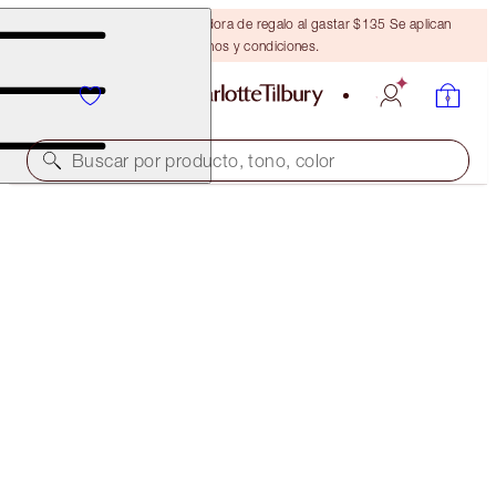
Obtén una brocha bronceadora de regalo al gastar $135 Se aplican
términos y condiciones.
Buscar por producto, tono, color
ROCK 'N' KOHL
SMOKEY GREY - OLD SKU
ANTERIORMENTE "VERUSCHKA MINK"
$29.00
(
$241.67
/
10
g
)