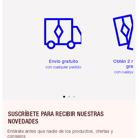
Artículo 1 de 6
Artículo
Envío gratuito
Obtén 2 mu
gratis
con cualquier pedido
con cualquier
SUSCRÍBETE PARA RECIBIR NUESTRAS
NOVEDADES
Entérate antes que nadie de los productos, ofertas y
consejos