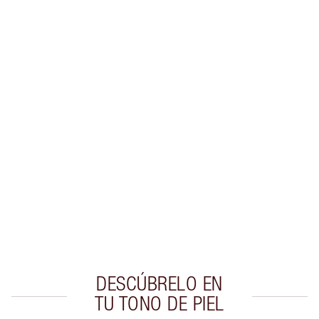
ENTREGA
Gana 29 monedas de fidelización
Más información
EXCLUSIVOS DE CHARLOTTE TILBURY
Club de fidelidad Charlotte’s Darlings. Gana
monedas de fidelización cada vez que
compres!
Entrega estándar gratuita al gastar $50
Escoge 2 muestras gratis al momento de pagar
DESCÚBRELO EN
TU TONO DE PIEL