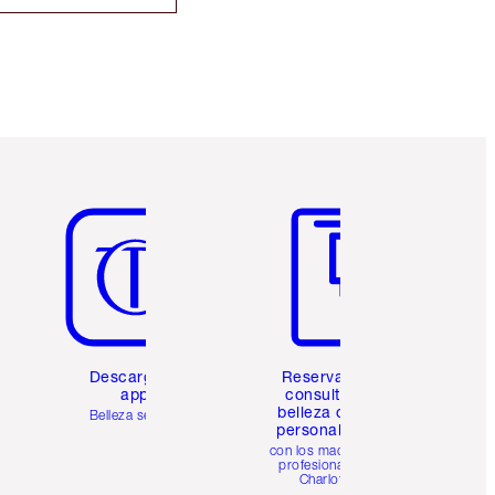
Artículo 5 de 6
Artículo 6 de 6
Descarga la
Reserva una
app
consulta de
belleza online
Belleza sencilla
personalizada
con los maquillistas
profesionales de
Charlotte.