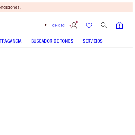
ondiciones.
Fidelidad
FRAGANCIA
BUSCADOR DE TONOS
SERVICIOS
Brocha
bronceadora
gratis
al gastar
$115 Se
aplican
términos y
condiciones.
Consigue un mágico 45% de descuento* en este
kit de cuidado para la piel que incluye mi tónico
de efecto alisante, mi aceite facial nutritivo con
colágeno y mi bruma facial hidratante.