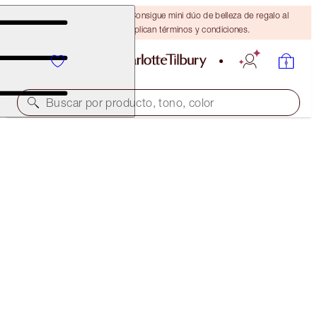
¡ÚLTIMA OPORTUNIDAD! Consigue mini dúo de belleza de regalo al
gastar $110 Se aplican términos y condiciones.
Buscar por producto, tono, color
40 % DE DESCUENTO
MAKEUP REMOVER, MASK & MOISTURISER TRIO
OFFER FINISHED
$157.00
(
$69.78
/
100
ml
)