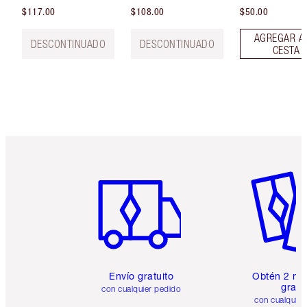
$117.00
$108.00
$50.00
AGREGAR A
DESCONTINUADO
DESCONTINUADO
CESTA
Artículo 1 de 6
Artículo
Envío gratuito
Obtén 2 mu
gratis
con cualquier pedido
con cualquier