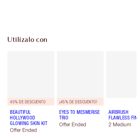
Entrega estándar gratuita al gastar $50
Escoge 2 muestras gratis al momento de pagar
Utilízalo con
45% DE DESCUENTO
¡45% DE DESCUENTO!
BEAUTIFUL
EYES TO MESMERISE
AIRBRUSH
HOLLYWOOD
TRIO
FLAWLESS FIN
GLOWING SKIN KIT
Offer Ended
2 Medium
Offer Ended