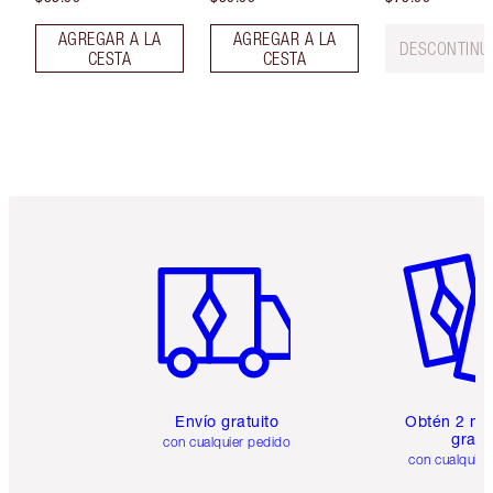
AGREGAR A LA
AGREGAR A LA
DESCONTINU
CESTA
CESTA
Artículo 1 de 6
Artículo
Envío gratuito
Obtén 2 mu
gratis
con cualquier pedido
con cualquier