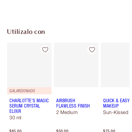
Escoge 2 muestras gratis al momento de pagar
Utilízalo con
GALARDONADO
CHARLOTTE'S MAGIC
AIRBRUSH
QUICK & EASY
SERUM CRYSTAL
FLAWLESS FINISH
MAKEUP
ELIXIR
2 Medium
Sun-Kissed
30 ml
$85.00
$50.00
$75.00