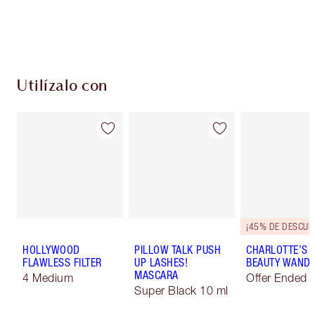
Escoge 2 muestras gratis al momento de pagar
Utilízalo con
¡45% DE DESCUE
HOLLYWOOD
PILLOW TALK PUSH
CHARLOTTE’S I
FLAWLESS FILTER
UP LASHES!
BEAUTY WAND 
MASCARA
4 Medium
Offer Ended
Super Black 10 ml