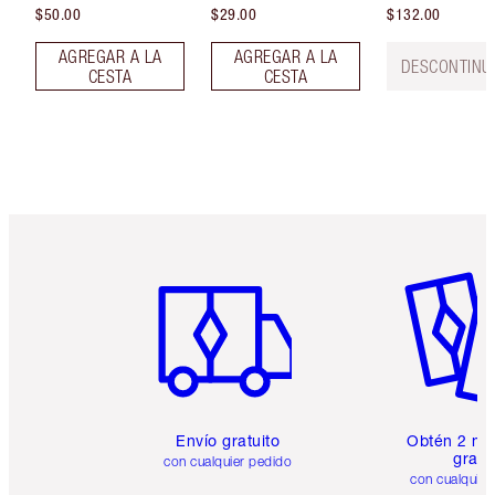
$50.00
$29.00
$132.00
AGREGAR A LA
AGREGAR A LA
DESCONTINU
CESTA
CESTA
Artículo 1 de 6
Artículo
Envío gratuito
Obtén 2 mu
gratis
con cualquier pedido
con cualquier