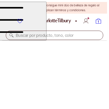
¡ÚLTIMA OPORTUNIDAD! Consigue mini dúo de belleza de regalo al
gastar $110 Se aplican términos y condiciones.
Buscar por producto, tono, color
AHORRA UN 25 %
PILLOW TALK PARTY BEAUTY SECRETS
OFFER ENDED
$182.00
$136.50