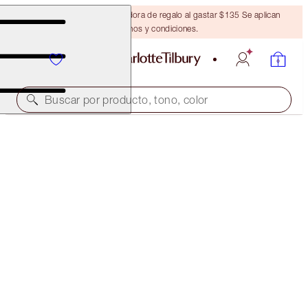
Obtén una brocha bronceadora de regalo al gastar $135 Se aplican
términos y condiciones.
Buscar por producto, tono, color
VALOR: 138 €
CHARLOTTE'S LIP ICONS MYSTERY BOX
50% OFF 5 LIP ICONS
$68.00