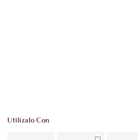
Gana 68 monedas de fidelización
Más información
EXCLUSIVOS DE CHARLOTTE TILBURY
Club de fidelidad Charlotte’s Darlings. Gana
monedas de fidelización cada vez que
compres!
Entrega estándar gratuita al gastar $50
Escoge 2 muestras gratis al momento de pagar
Utilízalo Con