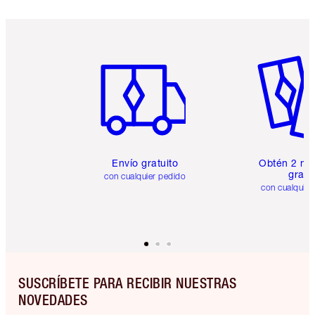
Artículo 1 de 6
Artículo
Envío gratuito
Obtén 2 mu
gratis
con cualquier pedido
con cualquier
SUSCRÍBETE PARA RECIBIR NUESTRAS
NOVEDADES