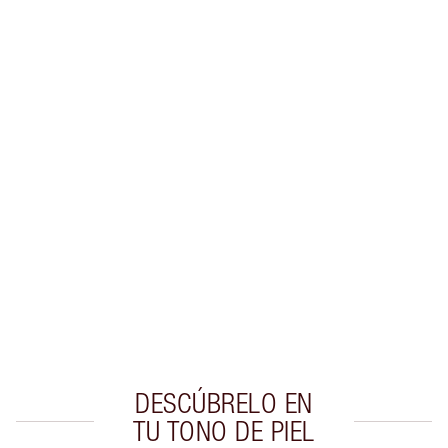
Gana 27 monedas de fidelización
Más información
EXCLUSIVOS DE CHARLOTTE TILBURY
Club de fidelidad Charlotte’s Darlings. Gana
monedas de fidelización cada vez que
compres!
Entrega estándar gratuita al gastar $50
Escoge 2 muestras gratis al momento de pagar
DESCÚBRELO EN
TU TONO DE PIEL