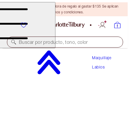
Obtén una brocha bronceadora de regalo al gastar $135 Se aplican
términos y condiciones.
Buscar por producto, tono, color
Maquillaje
LOOK OF LOVE LIPSTICK REFILL
Labios
MATTE REVOLUTION - FIRST DANCE REFILL
$27.00