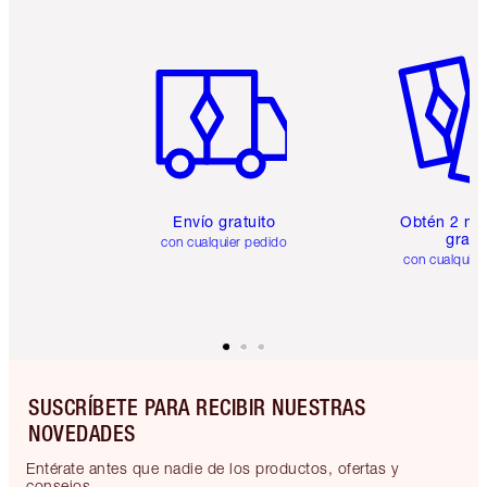
Artículo 1 de 6
Artículo
Envío gratuito
Obtén 2 mu
gratis
con cualquier pedido
con cualquier
SUSCRÍBETE PARA RECIBIR NUESTRAS
NOVEDADES
Entérate antes que nadie de los productos, ofertas y
consejos