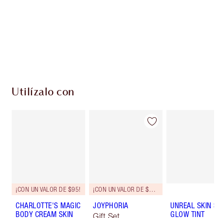
Club de fidelidad Charlotte’s Darlings. Gana
monedas de fidelización cada vez que
compres!
Entrega estándar gratuita al gastar $50
Escoge 2 muestras gratis al momento de pagar
Utilízalo con
¡CON UN VALOR DE $95!
¡CON UN VALOR DE $175!
CHARLOTTE'S MAGIC
JOYPHORIA
UNREAL SKIN 
BODY CREAM SKIN
GLOW TINT
Gift Set