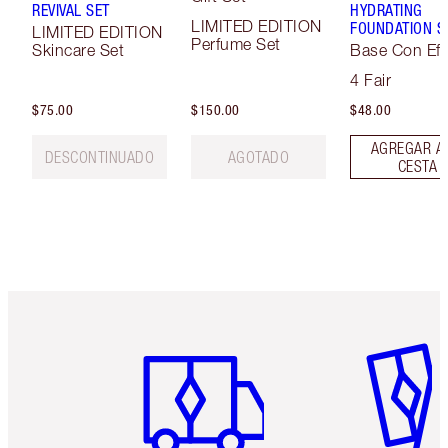
REVIVAL SET
HYDRATING
LIMITED EDITION
FOUNDATION S
LIMITED EDITION
Perfume Set
Skincare Set
Base Con Efe
Soft-Focus
4 Fair
$75.00
$150.00
$48.00
AGREGAR A
DESCONTINUADO
AGOTADO
CESTA
Artículo 1 de 6
Artículo