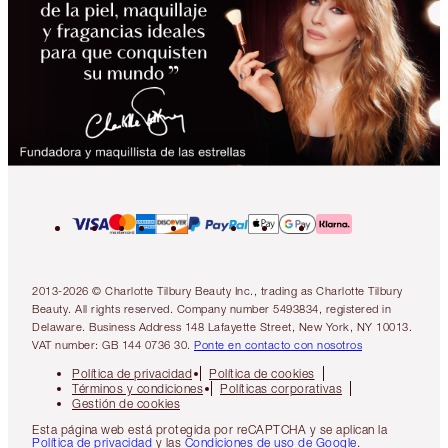
2013-2026 © Charlotte Tilbury Beauty Inc., trading as Charlotte Tilbury
Beauty. All rights reserved. Company number 5493834, registered in
Delaware. Business Address 148 Lafayette Street, New York, NY 10013.
VAT number: GB 144 0736 30.
Ponte en contacto con nosotros
Política de privacidad
Política de cookies
Términos y condiciones
Políticas corporativas
Gestión de cookies
Esta página web está protegida por reCAPTCHA y se aplican la
Política de privacidad
y las
Condiciones de uso de Google
.