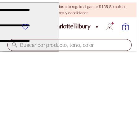
Obtén una brocha bronceadora de regalo al gastar $135 Se aplican
términos y condiciones.
Buscar por producto, tono, color
VALOR: 109 $
CHARLOTTE'S MAGIC & SCIENCE RECIPE FOR YOUR
BEST SKIN EVER
SKINCARE KIT
$80.00
(
$533.33
/
100
ml
)