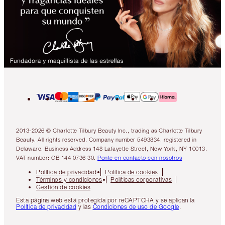
2013-2026 © Charlotte Tilbury Beauty Inc., trading as Charlotte Tilbury
Beauty. All rights reserved. Company number 5493834, registered in
Delaware. Business Address 148 Lafayette Street, New York, NY 10013.
VAT number: GB 144 0736 30.
Ponte en contacto con nosotros
Política de privacidad
Política de cookies
Términos y condiciones
Políticas corporativas
Gestión de cookies
Esta página web está protegida por reCAPTCHA y se aplican la
Política de privacidad
y las
Condiciones de uso de Google
.