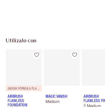
monedas de fidelización cada vez que
compres!
Entrega estándar gratuita al gastar $50
Escoge 2 muestras gratis al momento de pagar
Utilízalo con
¡NUEVA FÓRMULA FLAWLESS!
AIRBRUSH
MAGIC VANISH
AIRBRUSH
FLAWLESS
FLAWLESS FIN
Medium
FOUNDATION
2 Medium