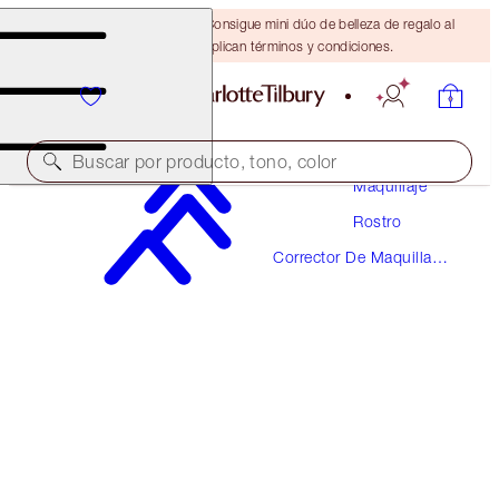
¡ÚLTIMA OPORTUNIDAD! Consigue mini dúo de belleza de regalo al
gastar $110 Se aplican términos y condiciones.
Buscar por producto, tono, color
Maquillaje
Rostro
MAGIC AWAY
Corrector De Maquillaje
5.5 MEDIUM
Y Color
$36.00
(
$90.00
/
10
ml
)