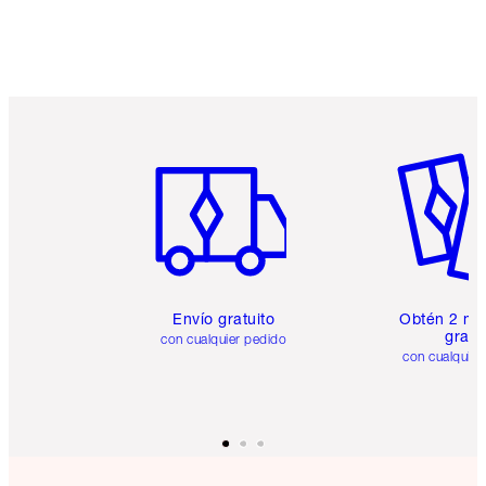
Artículo 1 de 6
Artículo
Envío gratuito
Obtén 2 mu
gratis
con cualquier pedido
con cualquier