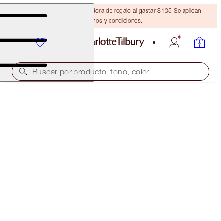
Obtén una brocha bronceadora de regalo al gastar $135 Se aplican
términos y condiciones.
Buscar por producto, tono, color
EDICIÓN LIMITADA
LUXURY PALETTE
GREEN LIGHTS
$58.00