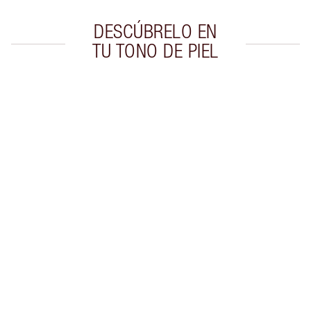
DESCÚBRELO EN
TU TONO DE PIEL
Artículo 1 de 20
Artí