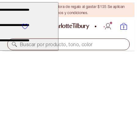
Obtén una brocha bronceadora de regalo al gastar $135 Se aplican
términos y condiciones.
Buscar por producto, tono, color
EXCLUSIVO EN LÍNEA
LOVE FILTER HYDRATE & SET KIT
MAKEUP KIT
$218.00