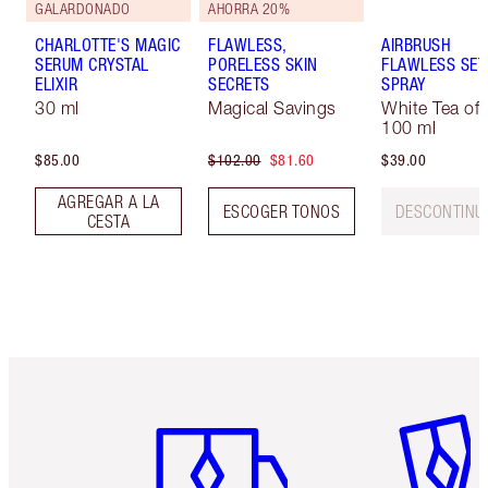
GALARDONADO
AHORRA 20%
CHARLOTTE'S MAGIC
FLAWLESS,
AIRBRUSH
SERUM CRYSTAL
PORELESS SKIN
FLAWLESS SET
ELIXIR
SECRETS
SPRAY
30 ml
Magical Savings
White Tea of 
100 ml
$85.00
$102.00
$81.60
$39.00
AGREGAR A LA
ESCOGER TONOS
DESCONTINU
CESTA
Artículo 1 de 6
Artículo