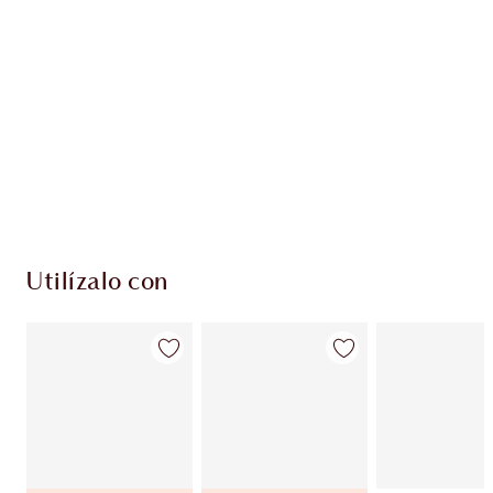
EXCLUSIVOS DE CHARLOTTE TILBURY
Club de fidelidad Charlotte’s Darlings. Gana
monedas de fidelización cada vez que
compres!
Entrega estándar gratuita al gastar $50
Escoge 2 muestras gratis al momento de pagar
Utilízalo con