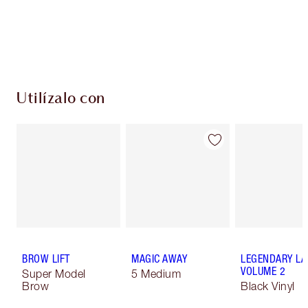
compres!
Entrega estándar gratuita al gastar $50
Escoge 2 muestras gratis al momento de pagar
Utilízalo con
BROW LIFT
MAGIC AWAY
LEGENDARY LA
VOLUME 2
Super Model
5 Medium
Brow
Black Vinyl