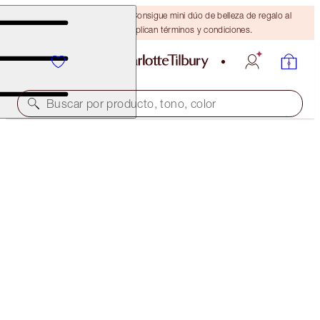
¡ÚLTIMA OPORTUNIDAD! Consigue mini dúo de belleza de regalo al
gastar $110 Se aplican términos y condiciones.
Buscar por producto, tono, color
LEGENDARY BROWS
SUPER MODEL BROW
$28.00
(
$215.38
/
10
g
)