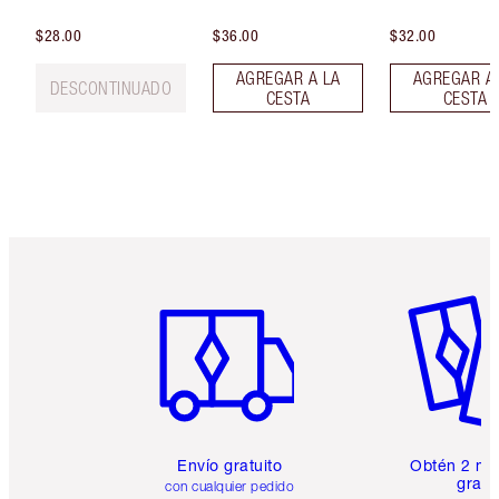
$28.00
$36.00
$32.00
AGREGAR A LA
AGREGAR A
DESCONTINUADO
CESTA
CESTA
Artículo 1 de 6
Artículo
Envío gratuito
Obtén 2 mu
gratis
con cualquier pedido