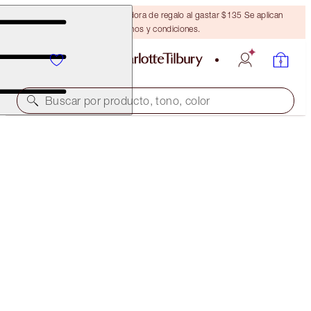
Obtén una brocha bronceadora de regalo al gastar $135 Se aplican
términos y condiciones.
Buscar por producto, tono, color
¡EDICIÓN LIMITADA Y EXCLUSIVA!
PINKGASM JEWEL LIPS
PINKGASM
$32.00
(
$80.00
/
10
ml
)