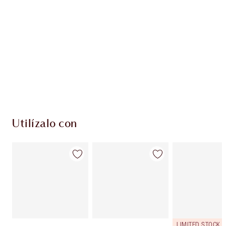
EXCLUSIVOS DE CHARLOTTE TILBURY
Club de fidelidad Charlotte’s Darlings. Gana
monedas de fidelización cada vez que
compres!
Entrega estándar gratuita al gastar $50
Escoge 2 muestras gratis al momento de pagar
Utilízalo con
LIMITED STOCK