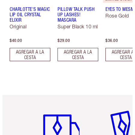
CHARLOTTE'S MAGIC
PILLOW TALK PUSH
EYES TO MESM
LIP OIL CRYSTAL
UP LASHES!
Rose Gold
ELIXIR
MASCARA
Original
Super Black 10 ml
$40.00
$29.00
$36.00
AGREGAR A LA
AGREGAR A LA
AGREGAR A
CESTA
CESTA
CESTA
Artículo 1 de 6
Artículo