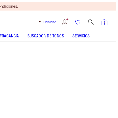
ondiciones.
Fidelidad
FRAGANCIA
BUSCADOR DE TONOS
SERVICIOS
SHADE MATCH
Brocha
bronceadora
gratis
al gastar
$115 Se