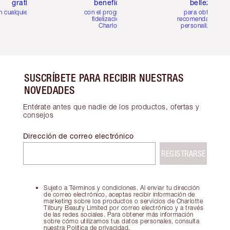
gratis
beneficios
belleza
n cualquier pedido
con el programa de
para obtener
fidelización de
recomendaciones
Charlotte
personalizadas
SUSCRÍBETE PARA RECIBIR NUESTRAS
NOVEDADES
Entérate antes que nadie de los productos, ofertas y
consejos
Dirección de correo electrónico
REGISTRARSE
Sujeto a Términos y condiciones. Al enviar tu dirección
de correo electrónico, aceptas recibir información de
marketing sobre los productos o servicios de Charlotte
Tilbury Beauty Limited por correo electrónico y a través
de las redes sociales. Para obtener más información
sobre cómo utilizamos tus datos personales, consulta
nuestra Política de privacidad.