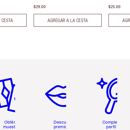
$29.00
$25.00
 CESTA
AGREGAR A LA CESTA
AGR
tículo 2 de 6
Artículo 3 de 6
Artículo 4 de 6
Obtén 2
Descubre
Completa tu
muestras
premios y
perfil de