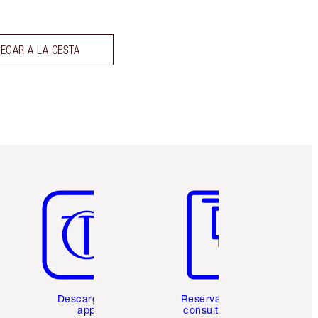
EGAR A LA CESTA
Artículo 5 de 6
Artículo 6 de 6
Descarga la
Reserva una
app
consulta de