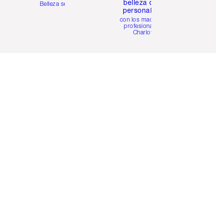
belleza online
Belleza sencilla
personalizada
con los maquillistas
profesionales de
Charlotte.