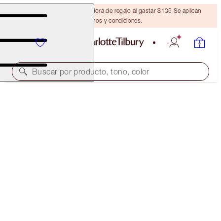
Obtén una brocha bronceadora de regalo al gastar $135 Se aplican
términos y condiciones.
Buscar por producto, tono, color
HYDRATED, BEAUTIFUL SKIN & GLOSSY LIPS KIT
SKINCARE & MAKEUP KIT
$108.00