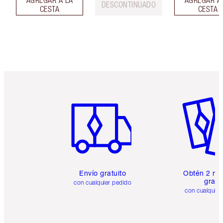
AGREGAR A LA
AGREGAR A
DESCONTINUADO
CESTA
CESTA
Artículo 1 de 6
Artículo
Envío gratuito
Obtén 2 mu
gratis
con cualquier pedido
con cualquier