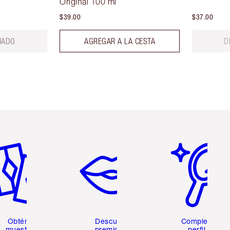
Original 100 ml
$39.00
$37.00
UADO
AGREGAR A LA CESTA
D
tículo 2 de 6
Artículo 3 de 6
Artículo 4 de 6
Obtén 2
Descubre
Completa tu
muestras
premios y
perfil de