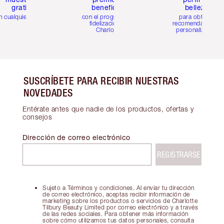
gratis
beneficios
belleza
n cualquier pedido
con el programa de
para obtener
fidelización de
recomendaciones
Charlotte
personalizadas
SUSCRÍBETE PARA RECIBIR NUESTRAS
NOVEDADES
Entérate antes que nadie de los productos, ofertas y
consejos
Dirección de correo electrónico
REGISTRARSE
Sujeto a Términos y condiciones. Al enviar tu dirección
de correo electrónico, aceptas recibir información de
marketing sobre los productos o servicios de Charlotte
Tilbury Beauty Limited por correo electrónico y a través
de las redes sociales. Para obtener más información
sobre cómo utilizamos tus datos personales, consulta