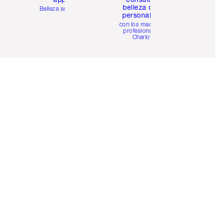
belleza online
Belleza sencilla
personalizada
con los maquillistas
profesionales de
Charlotte.