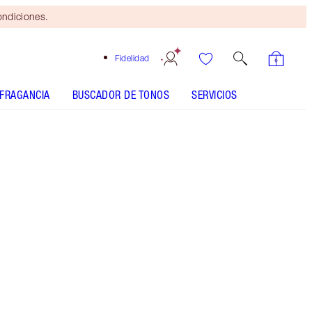
ondiciones.
Fidelidad
FRAGANCIA
BUSCADOR DE TONOS
SERVICIOS
HYALURONIC HAPPIKISS - Seleccionar tono
HYALURONIC HAPPIKISS - Seleccionar tono