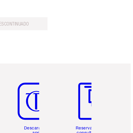
ESCONTINUADO
Artículo 5 de 6
Artículo 6 de 6
Descarga la
Reserva una
app
consulta de