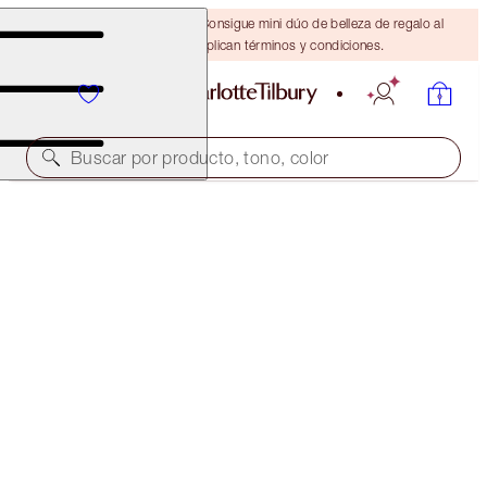
¡ÚLTIMA OPORTUNIDAD! Consigue mini dúo de belleza de regalo al
gastar $110 Se aplican términos y condiciones.
Buscar por producto, tono, color
CHARLOTTE'S HOLLYWOOD BEAUTY ICON LIPSTICK
DUO
LIP KIT
$66.00
(
$188.57
/
10
g
)