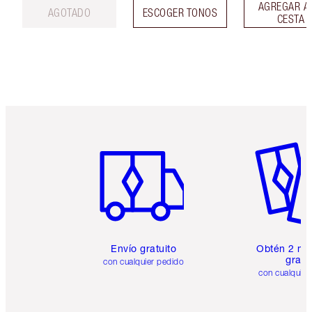
AGREGAR A
AGOTADO
ESCOGER TONOS
CESTA
Artículo 1 de 6
Artículo
Envío gratuito
Obtén 2 mu
gratis
con cualquier pedido
con cualquier