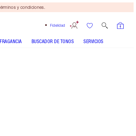
érminos y condiciones.
Fidelidad
FRAGANCIA
BUSCADOR DE TONOS
SERVICIOS
Mini dúo de belleza
gratis
con compras de $110 Se
aplican términos y
condiciones.
Ahorra un mágico 10 %* en este set de regalo
de cuidado de la piel de San Valentín, que incluye
una mascarilla facial hidratante de lámina en
seco, un sérum facial, una crema de ojos y una
crema hidratante.