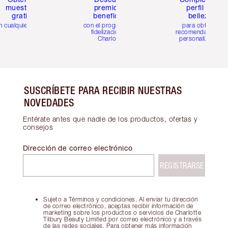
muestras
premios y
perfil de
gratis
beneficios
belleza
n cualquier pedido
con el programa de
para obtener
fidelización de
recomendaciones
Charlotte
personalizadas
SUSCRÍBETE PARA RECIBIR NUESTRAS
NOVEDADES
Entérate antes que nadie de los productos, ofertas y
consejos
Dirección de correo electrónico
REGISTRARSE
Sujeto a Términos y condiciones. Al enviar tu dirección
de correo electrónico, aceptas recibir información de
marketing sobre los productos o servicios de Charlotte
Tilbury Beauty Limited por correo electrónico y a través
de las redes sociales. Para obtener más información