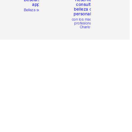
app
consulta de
belleza online
Belleza sencilla
personalizada
con los maquillistas
profesionales de
Charlotte.