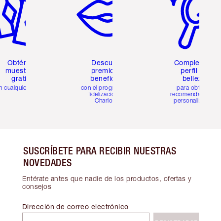
Obtén 2
Descubre
Completa tu
muestras
premios y
perfil de
gratis
beneficios
belleza
n cualquier pedido
con el programa de
para obtener
fidelización de
recomendaciones
Charlotte
personalizadas
SUSCRÍBETE PARA RECIBIR NUESTRAS
NOVEDADES
Entérate antes que nadie de los productos, ofertas y
consejos
Dirección de correo electrónico