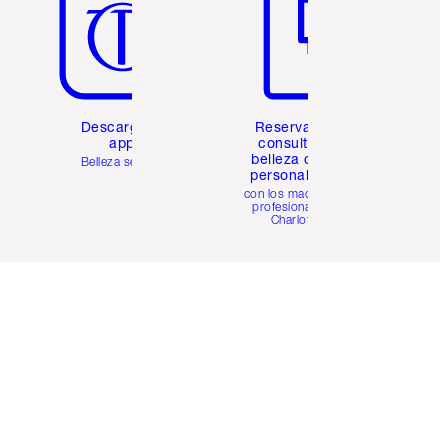
Descarga la
Reserva una
app
consulta de
belleza online
Belleza sencilla
personalizada
con los maquillistas
profesionales de
Charlotte.