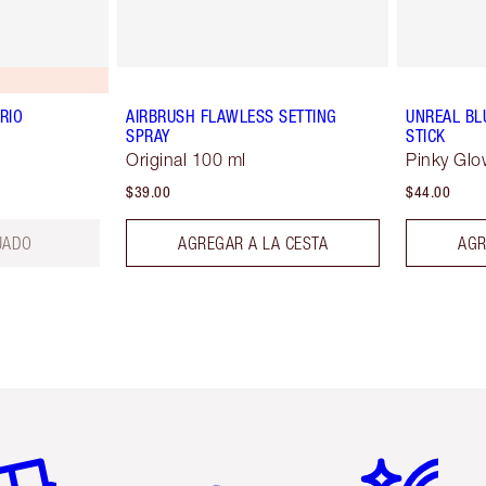
RIO
AIRBRUSH FLAWLESS SETTING
UNREAL BL
SPRAY
STICK
Original 100 ml
Pinky Glo
$39.00
$44.00
UADO
AGREGAR A LA CESTA
AGR
tículo 2 de 6
Artículo 3 de 6
Artículo 4 de 6