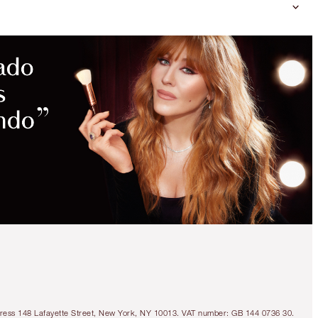
AHORROS
MÁGICOS
¡45 % DE DESCUENTO!
AIRBRUSH FLAWLESS
BRIGHTEN & GLOW KIT
OFFER ENDED
Address 148 Lafayette Street, New York, NY 10013. VAT number: GB 144 0736 30.
$153.00