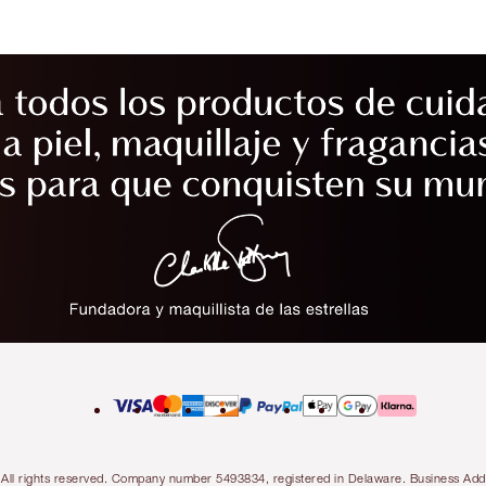
ty. All rights reserved. Company number 5493834, registered in Delaware. Business 