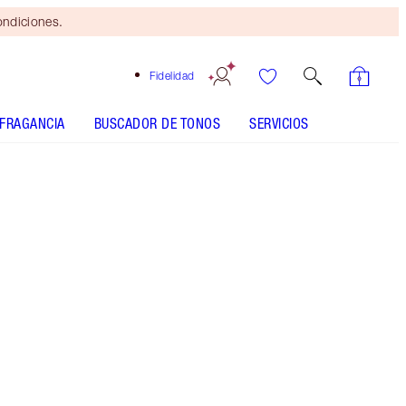
ondiciones.
Fidelidad
FRAGANCIA
BUSCADOR DE TONOS
SERVICIOS
Brocha
bronceadora
gratis
al gastar
$115 Se
aplican
términos y
condiciones.
Ahorra un mágico 45 %* al sumergirte en mi
colección de fragancias de emociones.
Más información