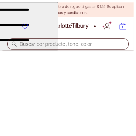
Obtén una brocha bronceadora de regalo al gastar $135 Se aplican
términos y condiciones.
Buscar por producto, tono, color
AHORRA UN 45%*
FLAWLESS SKIN + LEGENDARY LASHES KIT
OFFER ENDED
$97.00