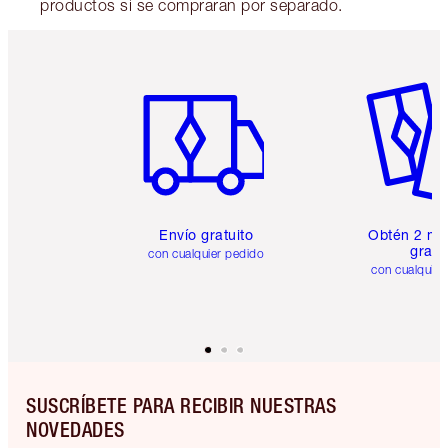
productos si se compraran por separado.
Artículo 1 de 6
Artículo
Envío gratuito
Obtén 2 mu
gratis
con cualquier pedido
con cualquier
SUSCRÍBETE PARA RECIBIR NUESTRAS
NOVEDADES