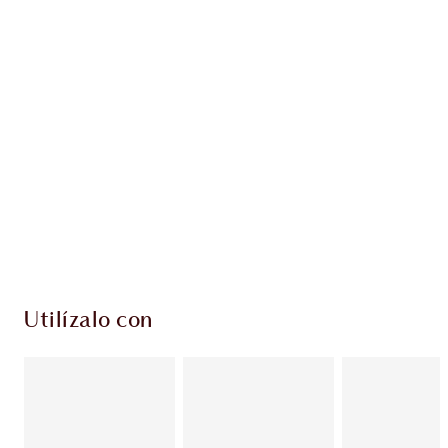
Gana 97 monedas de fidelización
Más información
EXCLUSIVOS DE CHARLOTTE TILBURY
Club de fidelidad Charlotte’s Darlings. Gana
monedas de fidelización cada vez que
compres!
Entrega estándar gratuita al gastar $50
Escoge 2 muestras gratis al momento de pagar
Utilízalo con