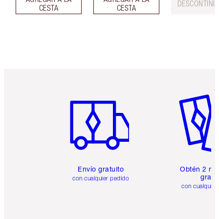
DESCONTINU
CESTA
CESTA
Artículo 1 de 6
Artículo
Envío gratuito
Obtén 2 mu
gratis
con cualquier pedido
con cualquier