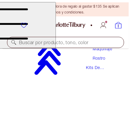
Obtén una brocha bronceadora de regalo al gastar $135 Se aplican
términos y condiciones.
Buscar por producto, tono, color
Maquillaje
Rostro
SAVE 10%
Kits De
FLAWLESS FINISH SKIN
Maquillaje
POWDER & BRUSH KIT
$99.00
$89.10