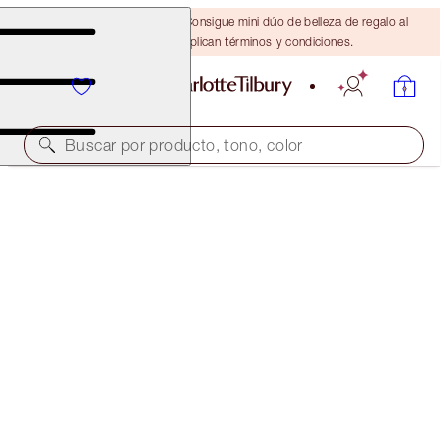
¡ÚLTIMA OPORTUNIDAD! Consigue mini dúo de belleza de regalo al
gastar $110 Se aplican términos y condiciones.
Buscar por producto, tono, color
EYES TO MESMERISE
EXAGGER-EYES
$36.00