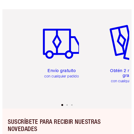
Artículo 1 de 6
Artículo
Envío gratuito
Obtén 2 mu
gratis
con cualquier pedido
con cualquier
SUSCRÍBETE PARA RECIBIR NUESTRAS
NOVEDADES