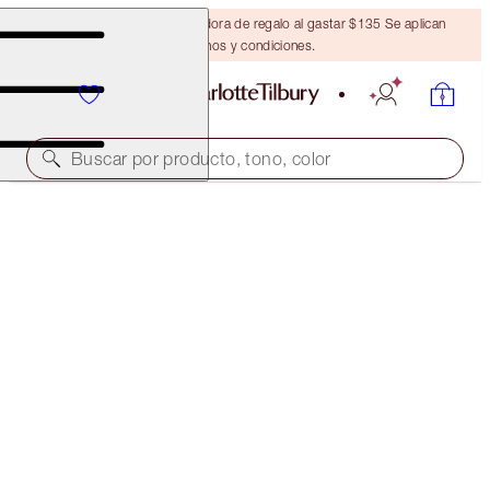
Obtén una brocha bronceadora de regalo al gastar $135 Se aplican
términos y condiciones.
Buscar por producto, tono, color
¡NOVEDAD!
EASY SUMMER EYE GLOW SECRETS
EYE KIT
$61.00