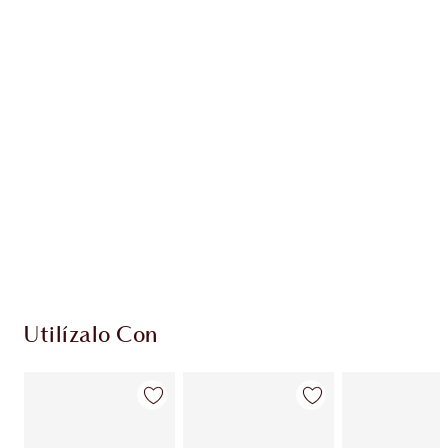
Gana 61 monedas de fidelización
Más información
EXCLUSIVOS DE CHARLOTTE TILBURY
Club de fidelidad Charlotte’s Darlings. Gana
monedas de fidelización cada vez que
compres!
Entrega estándar gratuita al gastar $50
Escoge 2 muestras gratis al momento de pagar
Utilízalo Con