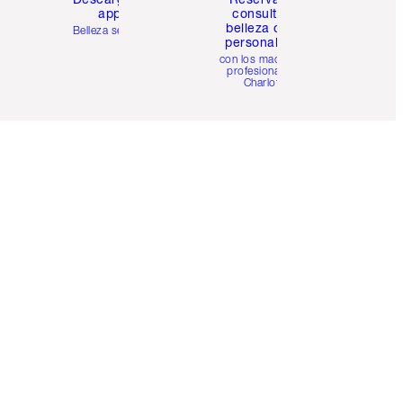
app
consulta de
belleza online
Belleza sencilla
personalizada
con los maquillistas
profesionales de
Charlotte.