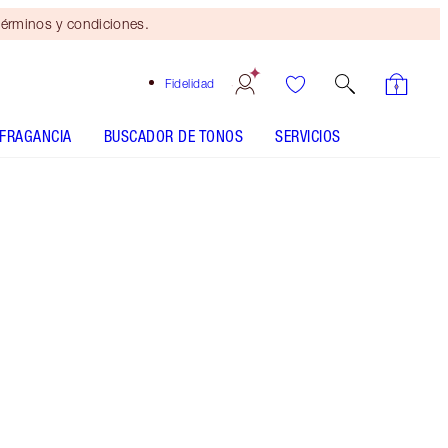
érminos y condiciones.
Fidelidad
FRAGANCIA
BUSCADOR DE TONOS
SERVICIOS
Mini dúo de belleza
gratis
con compras de $110 Se
aplican términos y
condiciones.
Consigue un descuento mágico del 10 % en
este kit de maquillaje, que incluye una paleta de
sombras de ojos, una barra de labios brillante
rosa nude y una máscara de pestañas con
efecto volumen