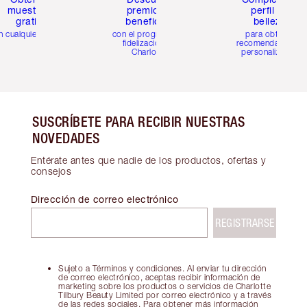
muestras
premios y
perfil de
gratis
beneficios
belleza
n cualquier pedido
con el programa de
para obtener
fidelización de
recomendaciones
Charlotte
personalizadas
SUSCRÍBETE PARA RECIBIR NUESTRAS
NOVEDADES
Entérate antes que nadie de los productos, ofertas y
consejos
Dirección de correo electrónico
REGISTRARSE
Sujeto a Términos y condiciones. Al enviar tu dirección
de correo electrónico, aceptas recibir información de
marketing sobre los productos o servicios de Charlotte
Tilbury Beauty Limited por correo electrónico y a través
de las redes sociales. Para obtener más información