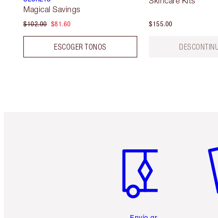
Skincare Kits
Magical Savings
$102.00
$81.60
$155.00
ESCOGER TONOS
DESCONTIN
Artículo 1 de 6
Ar
Envío gratuito