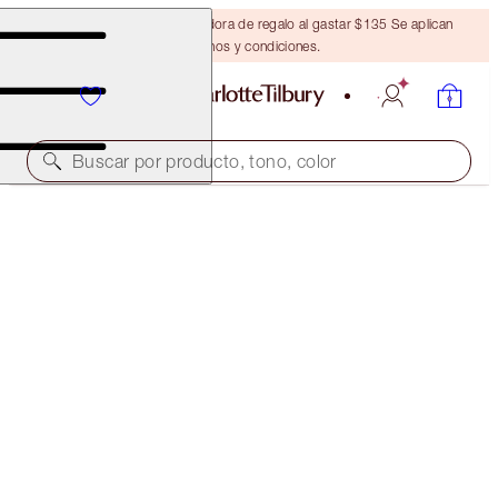
Obtén una brocha bronceadora de regalo al gastar $135 Se aplican
términos y condiciones.
Buscar por producto, tono, color
¡MINITALLA GRATIS A JUEGO!
COLLAGEN SUPERFUSION FACIAL OIL FULL-SIZE +
TRAVEL-SIZE DUO
OFFER ENDED
$115.00