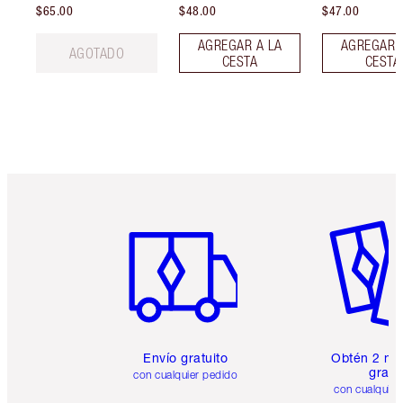
$65.00
$48.00
$47.00
AGREGAR A LA
AGREGAR 
AGOTADO
CESTA
CESTA
Artículo 1 de 6
Artículo
Envío gratuito
Obtén 2 mu
gratis
con cualquier pedido
con cualquier