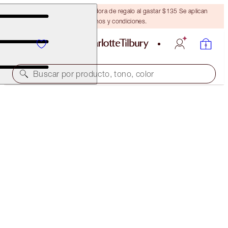
Obtén una brocha bronceadora de regalo al gastar $135 Se aplican
términos y condiciones.
Buscar por producto, tono, color
CHARLOTTE’S MAGIC RECIPE
FULL SIZE SKINCARE KIT
$308.00