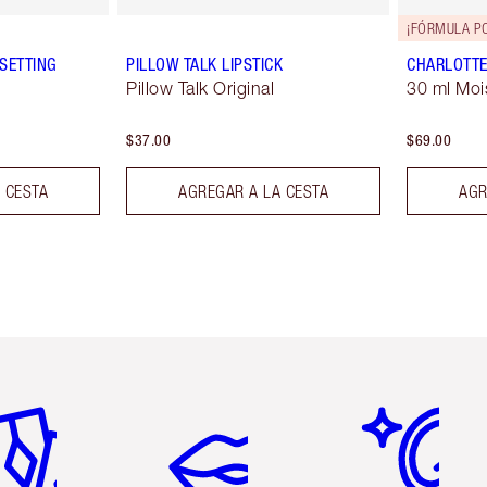
¡FÓRMULA P
SETTING
PILLOW TALK LIPSTICK
CHARLOTTE
Pillow Talk Original
30 ml Moi
$37.00
$69.00
 CESTA
AGREGAR A LA CESTA
AGR
tículo 2 de 6
Artículo 3 de 6
Artículo 4 de 6