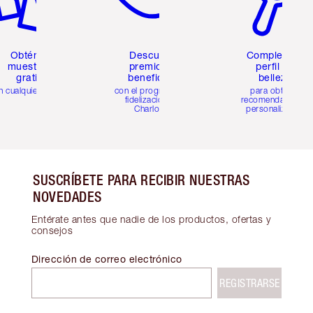
Obtén 2
Descubre
Completa tu
muestras
premios y
perfil de
gratis
beneficios
belleza
n cualquier pedido
con el programa de
para obtener
fidelización de
recomendaciones
Charlotte
personalizadas
SUSCRÍBETE PARA RECIBIR NUESTRAS
NOVEDADES
Entérate antes que nadie de los productos, ofertas y
consejos
Dirección de correo electrónico
REGISTRARSE