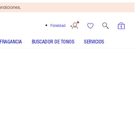
ondiciones.
Fidelidad
FRAGANCIA
BUSCADOR DE TONOS
SERVICIOS
AIRBRUSH FLAWLESS FINISH - Seleccionar tono
HOLLYWOOD FLAWLESS FILTER - Seleccionar tono