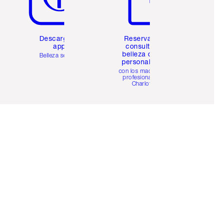
Descarga la
Reserva una
app
consulta de
belleza online
Belleza sencilla
personalizada
con los maquillistas
profesionales de
Charlotte.