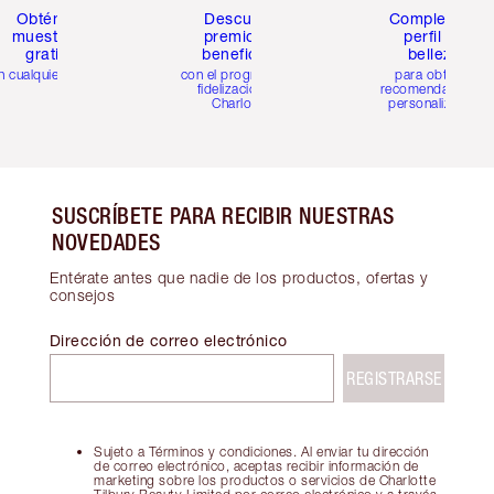
Obtén 2
Descubre
Completa tu
muestras
premios y
perfil de
gratis
beneficios
belleza
n cualquier pedido
con el programa de
para obtener
fidelización de
recomendaciones
Charlotte
personalizadas
SUSCRÍBETE PARA RECIBIR NUESTRAS
NOVEDADES
Entérate antes que nadie de los productos, ofertas y
consejos
Dirección de correo electrónico
REGISTRARSE
Sujeto a Términos y condiciones. Al enviar tu dirección
de correo electrónico, aceptas recibir información de
marketing sobre los productos o servicios de Charlotte