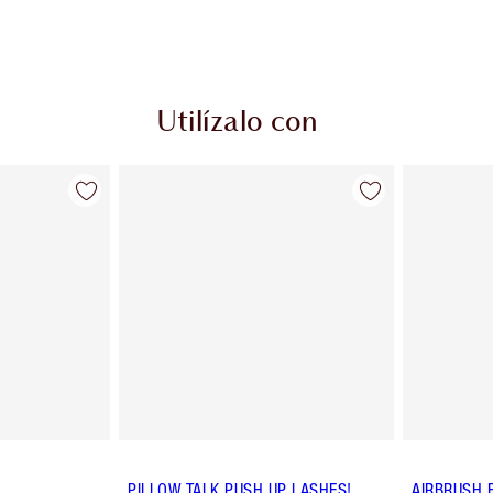
Utilízalo con
PILLOW TALK PUSH UP LASHES!
AIRBRUSH 