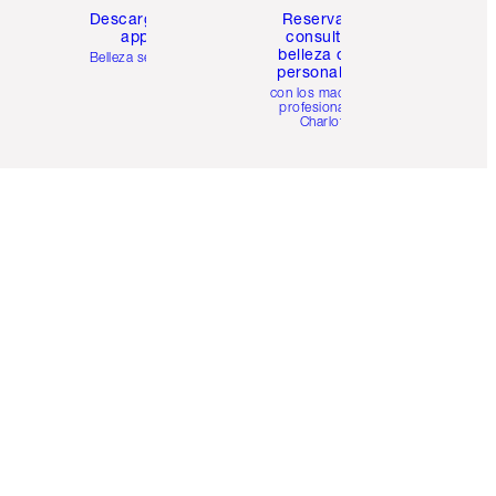
Descarga la
Reserva una
app
consulta de
belleza online
Belleza sencilla
personalizada
con los maquillistas
profesionales de
Charlotte.