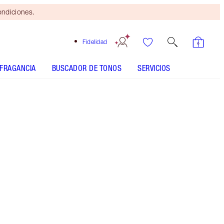
ondiciones.
Fidelidad
FRAGANCIA
BUSCADOR DE TONOS
SERVICIOS
Natural Black - Discontinued
CÓMO APLICARLO