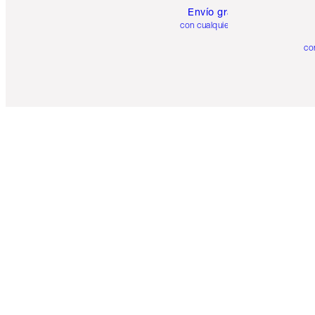
Envío gratuito
con cualquier pedido
co