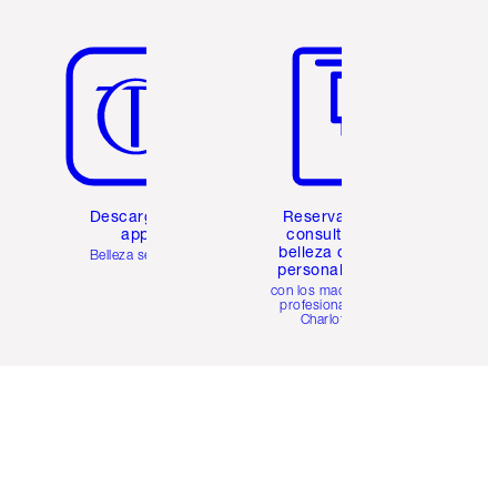
Artículo 5 de 6
Artículo 6 de 6
Descarga la
Reserva una
app
consulta de
belleza online
Belleza sencilla
personalizada
con los maquillistas
profesionales de
Charlotte.