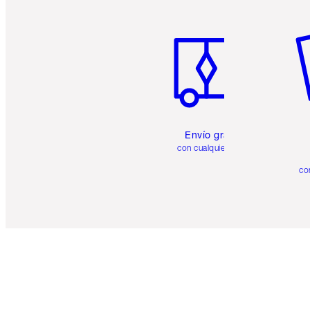
Artículo 1 de 6
Ar
Envío gratuito
con cualquier pedido
co