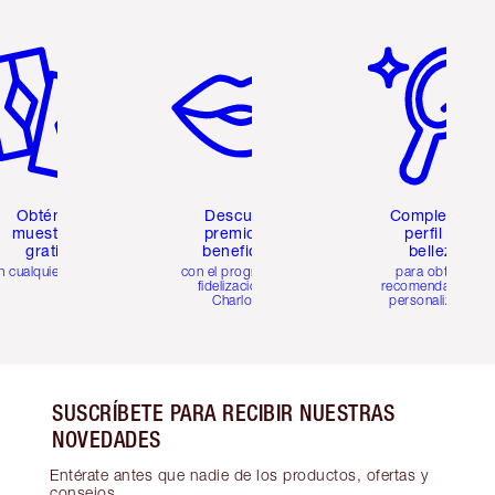
tículo 2 de 6
Artículo 3 de 6
Artículo 4 de 6
Obtén 2
Descubre
Completa tu
muestras
premios y
perfil de
gratis
beneficios
belleza
n cualquier pedido
con el programa de
para obtener
fidelización de
recomendaciones
Charlotte
personalizadas
SUSCRÍBETE PARA RECIBIR NUESTRAS
NOVEDADES
Entérate antes que nadie de los productos, ofertas y
consejos