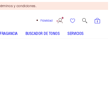
érminos y condiciones.
Fidelidad
FRAGANCIA
BUSCADOR DE TONOS
SERVICIOS
BEAUTIFUL SKIN SUN-KISSED GLOW BRONZER -
Seleccionar tono
HOLLYWOOD FLAWLESS FILTER - Seleccionar tono
Mini dúo de belleza