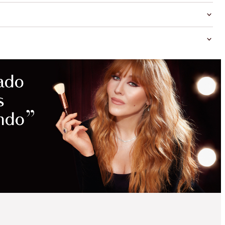
AHORROS
MÁGICOS
BRONZE & GLOW
FROM HEAD TO TOE
KIT