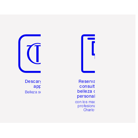
Artículo 5 de 6
Artículo 6 de 6
Descarga la
Reserva una
app
consulta de
belleza online
Belleza sencilla
personalizada
con los maquillistas
profesionales de
Charlotte.