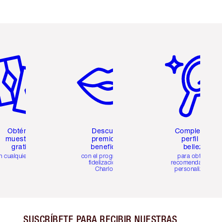
tículo 2 de 6
Artículo 3 de 6
Artículo 4 de 6
Obtén 2
Descubre
Completa tu
muestras
premios y
perfil de
gratis
beneficios
belleza
n cualquier pedido
con el programa de
para obtener
fidelización de
recomendaciones
Charlotte
personalizadas
SUSCRÍBETE PARA RECIBIR NUESTRAS