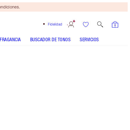
ondiciones.
Fidelidad
FRAGANCIA
BUSCADOR DE TONOS
SERVICIOS
Brocha
bronceadora
gratis
al gastar
$115 Se
aplican
términos y
condiciones.
Ahorra un mágico 50%* en la paleta de sombras
de ojos de 9 tonos embellecedora de Charlotte.
Más información