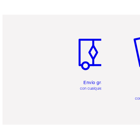
Artículo 1 de 6
Ar
Envío gratuito
con cualquier pedido
co