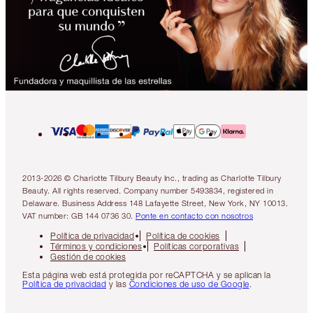
2013-2026 © Charlotte Tilbury Beauty Inc., trading as Charlotte Tilbury
Beauty. All rights reserved. Company number 5493834, registered in
Delaware. Business Address 148 Lafayette Street, New York, NY 10013.
VAT number: GB 144 0736 30.
Ponte en contacto con nosotros
Política de privacidad
Política de cookies
Términos y condiciones
Políticas corporativas
Gestión de cookies
Esta página web está protegida por reCAPTCHA y se aplican la
Política de privacidad
y las
Condiciones de uso de Google
.