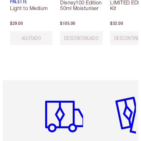
PALETTE
Disney100 Edition
LIMITED EDI
Light to Medium
50ml Moisturiser
Kit
$29.00
$105.00
$32.00
AGOTADO
DESCONTINUADO
DESCONTINU
Artículo 1 de 6
Artículo