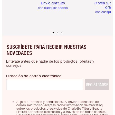
Envío gratuito
Obtén 2 mu
gratis
con cualquier pedido
con cualquier
SUSCRÍBETE PARA RECIBIR NUESTRAS
NOVEDADES
Entérate antes que nadie de los productos, ofertas y
consejos
Dirección de correo electrónico
REGISTRARSE
Sujeto a Términos y condiciones. Al enviar tu dirección de
correo electrónico, aceptas recibir información de marketing
sobre los productos o servicios de Charlotte Tilbury Beauty
Limited por correo electrónico y a través de las redes sociales.