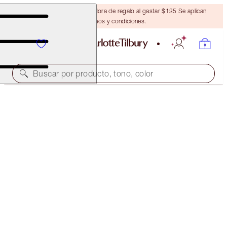
Obtén una brocha bronceadora de regalo al gastar $135 Se aplican
términos y condiciones.
Buscar por producto, tono, color
SAVE 10%
BEAUTYVERSE EYES & GLOWING CHEEKS KIT
EYE & CHEEK KIT
$105.00