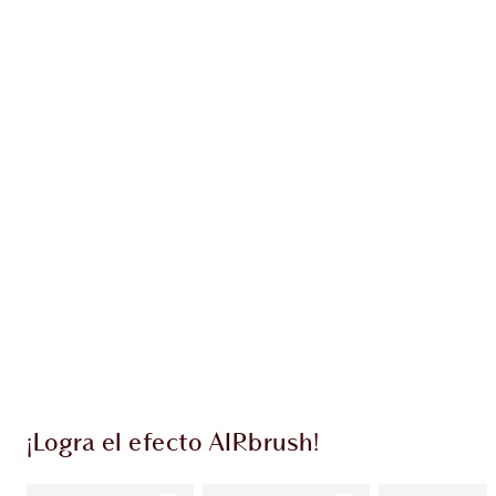
Gana 101 monedas de fidelización
Más información
EXCLUSIVOS DE CHARLOTTE TILBURY
Club de fidelidad Charlotte’s Darlings. Gana
monedas de fidelización cada vez que
compres!
Entrega estándar gratuita al gastar $50
Escoge 2 muestras gratis al momento de pagar
¡Logra el efecto AIRbrush!