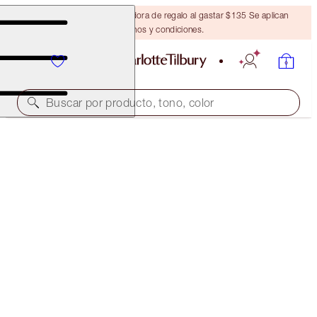
Obtén una brocha bronceadora de regalo al gastar $135 Se aplican
términos y condiciones.
Buscar por producto, tono, color
AIRBRUSH LIFT & REVIVE EYE KIT
FACE KIT
$106.00
$100.70
(
$10.46
/
10
g
)