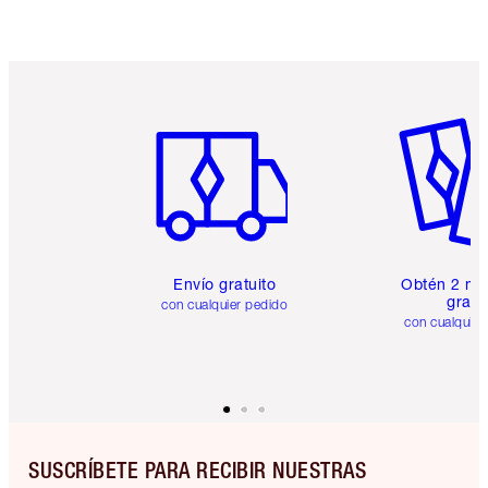
Artículo 1 de 6
Artículo
Envío gratuito
Obtén 2 mu
gratis
con cualquier pedido
con cualquier
SUSCRÍBETE PARA RECIBIR NUESTRAS