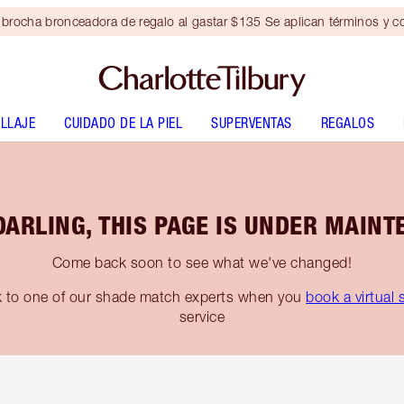
brocha bronceadora de regalo al gastar $135 Se aplican términos y c
LLAJE
CUIDADO DE LA PIEL
SUPERVENTAS
REGALOS
DARLING, THIS PAGE IS UNDER MAINT
Come back soon to see what we've changed!
k to one of our shade match experts when you
book a virtual 
service
tículo 2 de 6
Artículo 3 de 6
Artículo 4 de 6