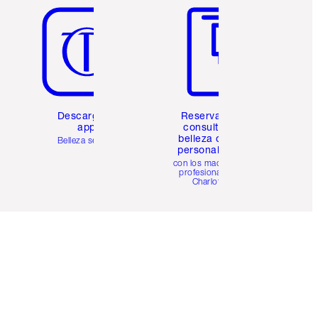
Descarga la
Reserva una
app
consulta de
belleza online
Belleza sencilla
personalizada
con los maquillistas
profesionales de
Charlotte.