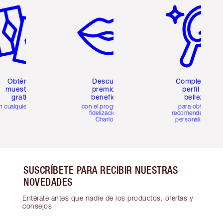
Obtén 2
Descubre
Completa tu
muestras
premios y
perfil de
gratis
beneficios
belleza
n cualquier pedido
con el programa de
para obtener
fidelización de
recomendaciones
Charlotte
personalizadas
SUSCRÍBETE PARA RECIBIR NUESTRAS
NOVEDADES
Entérate antes que nadie de los productos, ofertas y
consejos