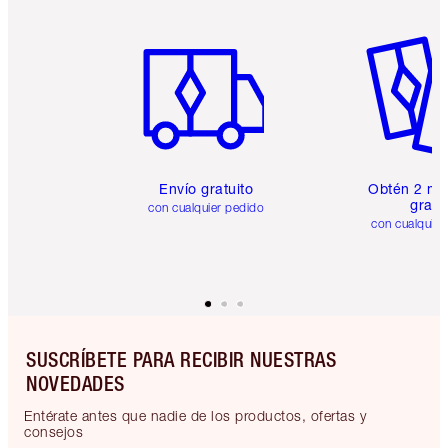
Artículo 1 de 6
Artículo
Envío gratuito
Obtén 2 mu
gratis
con cualquier pedido
con cualquier
SUSCRÍBETE PARA RECIBIR NUESTRAS
NOVEDADES
Entérate antes que nadie de los productos, ofertas y
consejos