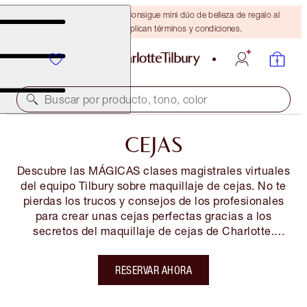
¡ÚLTIMA OPORTUNIDAD! Consigue mini dúo de belleza de regalo al
gastar $110 Se aplican términos y condiciones.
Buscar por producto, tono, color
CEJAS
Descubre las MÁGICAS clases magistrales virtuales
del equipo Tilbury sobre maquillaje de cejas. No te
pierdas los trucos y consejos de los profesionales
para crear unas cejas perfectas gracias a los
secretos del maquillaje de cejas de Charlotte.
También puedes unirte al equipo de artistas Tilbury
para disfrutar de más clases virtuales EXCLUSIVAS
RESERVAR AHORA
y acceder a CONSEJOS, TRUCOS y SECRETOS DE
BELLEZA para SENTIRTE y LUCIR INCREÍBLE.
¡También podrás realizar tus compras EN VIVO! Las