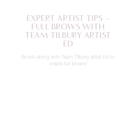
entradas son GRATUITAS pero limitadas*, así que
reserva la tuya AHORA MISMO.
EXPERT ARTIST TIPS –
FULL BROWS WITH
TEAM TILBURY ARTIST
ED
Brush-along with Team Tilbury artist Ed to
create full brows!