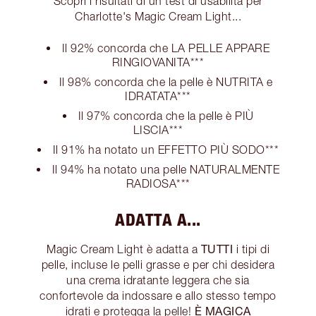
Scopri i risultati di un test di usabilità per
Charlotte's Magic Cream Light...
Il 92% concorda che LA PELLE APPARE
RINGIOVANITA***
Il 98% concorda che la pelle è NUTRITA e
IDRATATA***
Il 97% concorda che la pelle è PIÙ
LISCIA***
Il 91% ha notato un EFFETTO PIÙ SODO***
Il 94% ha notato una pelle NATURALMENTE
RADIOSA***
ADATTA A...
TUTTI
Magic Cream Light è adatta a
i tipi di
pelle, incluse le pelli grasse e per chi desidera
una crema idratante leggera che sia
confortevole da indossare e allo stesso tempo
È MAGICA
idrati e protegga la pelle!