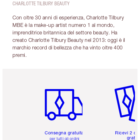
CHARLOTTE TILBURY BEAUTY
Con oltre 30 anni di esperienza, Charlotte Tilbury
MBE è la make-up artist numero 1 al mondo,
imprenditrice britannica del settore beauty. Ha
creato Charlotte Tilbury Beauty nel 2013: oggi è il
marchio record di bellezza che ha vinto oltre 400
premi.
Articolo 1 di 6
Articolo
Consegna gratuita
Ricevi 2 ca
gratuit
per tutti gli ordini