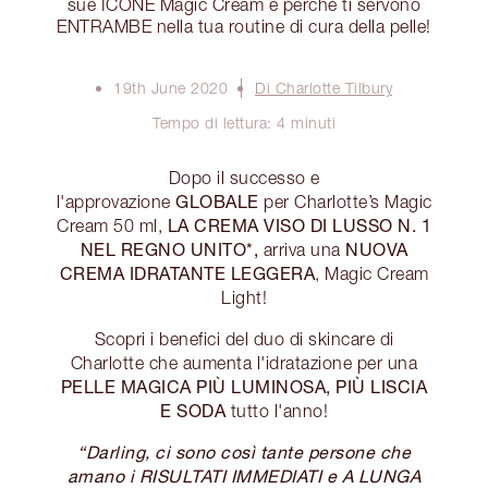
sue ICONE Magic Cream e perché ti servono
ENTRAMBE nella tua routine di cura della pelle!
19th June 2020
Di Charlotte Tilbury
Tempo di lettura: 4 minuti
Dopo il successo e
GLOBALE
l'approvazione
per Charlotte’s Magic
LA CREMA VISO DI LUSSO N. 1
Cream 50 ml,
NEL REGNO UNITO*,
NUOVA
arriva una
CREMA IDRATANTE LEGGERA
, Magic Cream
Light!
Scopri i benefici del duo di skincare di
Charlotte che aumenta l'idratazione per una
PELLE MAGICA PIÙ LUMINOSA, PIÙ LISCIA
E SODA
tutto l'anno!
“Darling, ci sono così tante persone che
amano i RISULTATI IMMEDIATI e A LUNGA