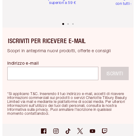
superiori a 59 €
con tutti gli
ISCRIVITI PER RICEVERE E-MAIL
Scopri in anteprima nuovi prodotti, offerte e consigli
Indirizzo e-mail
ISCRIVITI
*Si applicano T&C. Inserendo il tuo indirizzo e-mail, accetti di ricevere
informazioni commerciali sui prodotti o servizi Charlotte Tilbury Beauty
Limited via mail e mediante le piattaforme di social media. Per ulteriori
informazioni sull'utilizzo dei tuoi dati personali, consulta la nostra
Informativa sulla privacy. Puoi annullare l'iscrizione in qualsiasi
momento contattandoci.