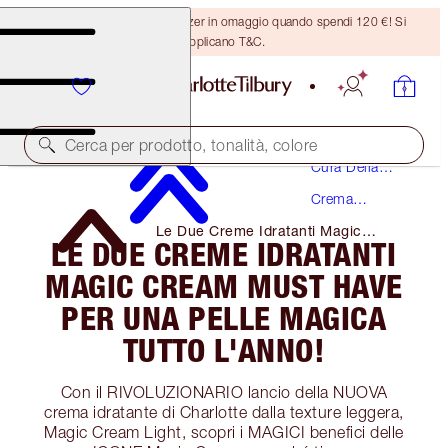
Ricevi un pennello per bronzer in omaggio quando spendi 120 €! Si
applicano T&C.
Cerca per prodotto, tonalità, colore
Cura Della
Pelle
Crema
Idratante
Le Due Creme Idratanti Magic
LE DUE CREME IDRATANTI
Cream Must Have Per Una Pelle
Magica Tutto L'anno!
MAGIC CREAM MUST HAVE
PER UNA PELLE MAGICA
TUTTO L'ANNO!
Con il RIVOLUZIONARIO lancio della NUOVA
crema idratante di Charlotte dalla texture leggera,
Magic Cream Light, scopri i MAGICI benefici delle