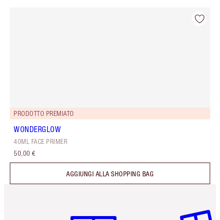
PRODOTTO PREMIATO
WONDERGLOW
40ML FACE PRIMER
50,00 €
AGGIUNGI ALLA SHOPPING BAG
Articolo 1 di 6
Articolo