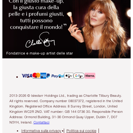
2013-2026 © Islestarr Holdings Ltd., trading as Charlotte Tilbury Beauty.
All rights reserved. Company number 08037372, registered in the United
Kingdom. Registered Office Address: 8 Surrey Street, London, United
Kingdom WC2R 2ND. VAT number: GB 144 0736 30. Responsible Person
Address: Ormond Building, 31-36 Ormond Quay Upper, Dublin 7, D07
N5YH, Ireland.
Contattaci
Informativa sulla privacy
Politica sui cookie