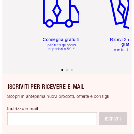
Consegna gratuita
Ricevi 2 ca
gratuit
per tutti gli ordini
superiori a 59 €
con tutti gli
ISCRIVITI PER RICEVERE E-MAIL
Scopri in anteprima nuovi prodotti, offerte e consigli
Indirizzo e-mail
ISCRIVITI