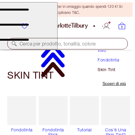
Ricevi un pennello per bronzer in omaggio quando spendi 120 €! Si
applicano T&C.
Trucco
Cerca per prodotto, tonalità, colore
Viso
Fondotinta
Skin Tint
SKIN TINT
Scopri di più
Fondotinta
Fondotinta
Tutorial
Cos'è Una
Stick
Skin Tint?