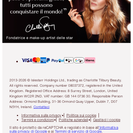
2013-2026 © Islestarr Holdings Ltd., trading as Charlotte Tilbury Beauty.
All rights reserved. Company number 08037372, registered in the United
Kingdom. Registered Office Address: 8 Surrey Street, London, United
Kingdom WC2R 2ND. VAT number: GB 144 0736 30. Responsible Person
Address: Ormond Building, 31-36 Ormond Quay Upper, Dublin 7, D07
N5YH, Ireland.
Contattaci
Informativa sulla privacy
Politica sui cookie
Termini e condizioni
Politiche aziendali
Gestisci i cookie
Il sito è protetto da reCAPTCHA e regolato in base all
'Informativa
sulla privacy di Google
e ai
Termini di servizio di Google
.