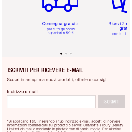
Consegna gratuita
Ricevi 2 ca
gratuit
per tutti gli ordini
superiori a 59 €
con tutti gli
ISCRIVITI PER RICEVERE E-MAIL
Scopri in anteprima nuovi prodotti, offerte e consigli
Indirizzo e-mail
ISCRIVITI
*Si applicano T&C. Inserendo il tuo indirizzo e-mail, accetti di ricevere
informazioni commerciali sui prodotti o servizi Charlotte Tilbury Beauty
Limited via mail e mediante le piattaforme di social media. Per ulteriori