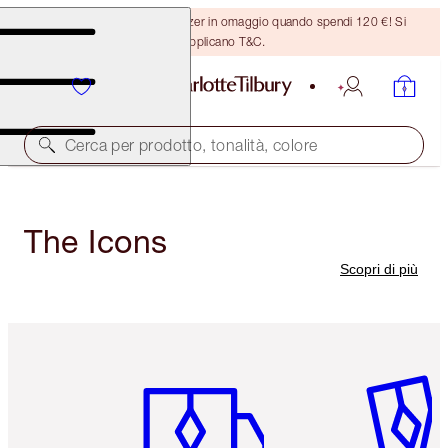
Ricevi un pennello per bronzer in omaggio quando spendi 120 €! Si
applicano T&C.
Cerca per prodotto, tonalità, colore
The Icons
Scopri di più
Articolo 1 di 6
Articolo