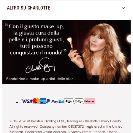
ALTRO SU CHARLOTTE
2013-2026 © Islestarr Holdings Ltd., trading as Charlotte Tilbury Beauty.
All rights reserved. Company number 08037372, registered in the United
Kingdom. Registered Office Address: 8 Surrey Street, London, United