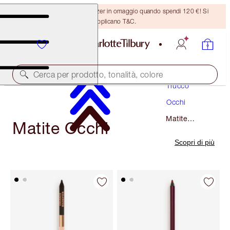
Ricevi un pennello per bronzer in omaggio quando spendi 120 €! Si
applicano T&C.
Cerca per prodotto, tonalità, colore
Trucco
Occhi
Matite
Matite Occhi
Occhi
Scopri di più