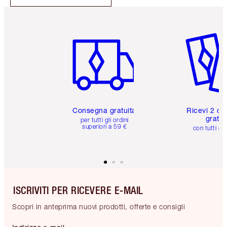
Articolo 1 di 6
Articolo
Consegna gratuita
Ricevi 2 ca
gratuit
per tutti gli ordini
superiori a 59 €
con tutti gli
ISCRIVITI PER RICEVERE E-MAIL
Scopri in anteprima nuovi prodotti, offerte e consigli