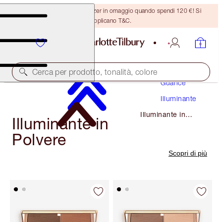
Ricevi un pennello per bronzer in omaggio quando spendi 120 €! Si
applicano T&C.
Trucco
Cerca per prodotto, tonalità, colore
Guance
Illuminante
Illuminante in
Illuminante in
Polvere
Polvere
Scopri di più