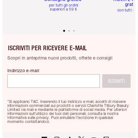
gratuit
per tutti gli ordini
superiori a 59 €
con tutti gli
ISCRIVITI PER RICEVERE E-MAIL
Scopri in anteprima nuovi prodotti, offerte e consigli
Indirizzo e-mail
ISCRIVITI
*Si applicano T&C. Inserendo il tuo indirizzo e-mail, accetti di ricevere
informazioni commerciali sui prodotti o servizi Charlotte Tilbury Beauty
Limited via mail e mediante le piattaforme di social media. Per ulteriori
informazioni sull'utilizzo dei tuoi dati personali, consulta la nostra
Informativa sulla privacy. Puoi annullare l'iscrizione in qualsiasi
momento contattandoci.