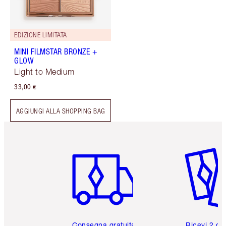
EDIZIONE LIMITATA
MINI FILMSTAR BRONZE +
GLOW
Light to Medium
33,00 €
AGGIUNGI ALLA SHOPPING BAG
Articolo 1 di 6
Articolo
Consegna gratuita
Ricevi 2 ca