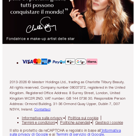
2013-2026 © Islestarr Holdings Ltd., trading as Charlotte Tilbury Beauty.
All rights reserved. Company number 08037372, registered in the United
Kingdom. Registered Office Address: 8 Surrey Street, London, United
Kingdom WC2R 2ND. VAT number: GB 144 0736 30. Responsible Person
Address: Ormond Building, 31-36 Ormond Quay Upper, Dublin 7, D07
N5YH, Ireland.
Contattaci
Informativa sulla privacy
Politica sui cookie
Termini e condizioni
Politiche aziendali
Gestisci i cookie
Il sito è protetto da reCAPTCHA e regolato in base all
'Informativa
sulla privacy di Google
e ai
Termini di servizio di Google
.