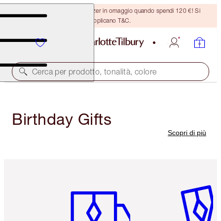
Ricevi un pennello per bronzer in omaggio quando spendi 120 €! Si
applicano T&C.
Cerca per prodotto, tonalità, colore
Birthday Gifts
Scopri di più
Articolo 1 di 6
Articolo