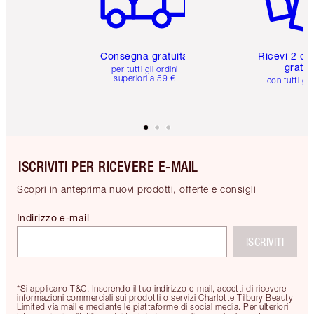
Consegna gratuita
Ricevi 2 ca
gratuit
per tutti gli ordini
superiori a 59 €
con tutti gli
ISCRIVITI PER RICEVERE E-MAIL
Scopri in anteprima nuovi prodotti, offerte e consigli
Indirizzo e-mail
ISCRIVITI
*Si applicano T&C. Inserendo il tuo indirizzo e-mail, accetti di ricevere
informazioni commerciali sui prodotti o servizi Charlotte Tilbury Beauty
Limited via mail e mediante le piattaforme di social media. Per ulteriori