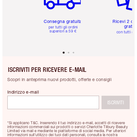
Consegna gratuita
Ricevi 2 ca
gratuit
per tutti gli ordini
superiori a 59 €
con tutti gli
ISCRIVITI PER RICEVERE E-MAIL
Scopri in anteprima nuovi prodotti, offerte e consigli
Indirizzo e-mail
ISCRIVITI
*Si applicano T&C. Inserendo il tuo indirizzo e-mail, accetti di ricevere
informazioni commerciali sui prodotti o servizi Charlotte Tilbury Beauty
Limited via mail e mediante le piattaforme di social media. Per ulteriori
informazioni sull'utilizzo dei tuoi dati personali, consulta la nostra