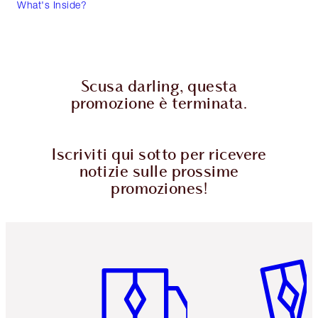
What's Inside?
Scusa darling, questa
promozione è terminata.
Iscriviti qui sotto per ricevere
notizie sulle prossime
promoziones!
Articolo 1 di 6
Articolo