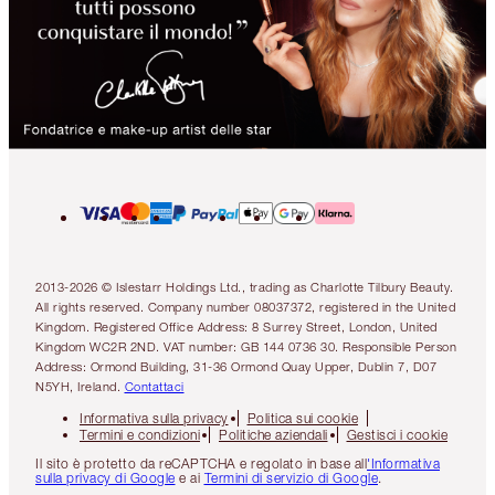
2013-2026 © Islestarr Holdings Ltd., trading as Charlotte Tilbury Beauty.
All rights reserved. Company number 08037372, registered in the United
Kingdom. Registered Office Address: 8 Surrey Street, London, United
Kingdom WC2R 2ND. VAT number: GB 144 0736 30. Responsible Person
Address: Ormond Building, 31-36 Ormond Quay Upper, Dublin 7, D07
N5YH, Ireland.
Contattaci
Informativa sulla privacy
Politica sui cookie
Termini e condizioni
Politiche aziendali
Gestisci i cookie
Il sito è protetto da reCAPTCHA e regolato in base all
'Informativa
sulla privacy di Google
e ai
Termini di servizio di Google
.