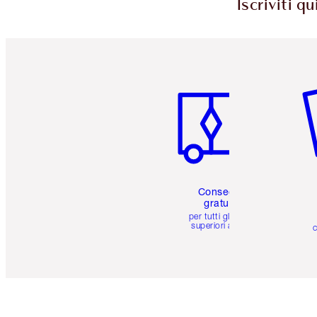
Iscriviti q
Articolo 1 di 6
Art
Consegna
gratuita
per tutti gli ordini
superiori a 59 €
c