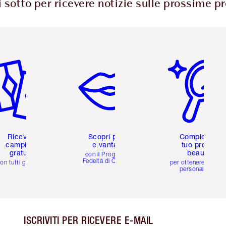
ui sotto per ricevere notizie sulle prossime 
icolo 2 di 6
Articolo 3 di 6
Articolo 4 di 6
Ricevi 2
Scopri premi
Completa il
campioni
e vantaggi
tuo profilo
gratuiti
beauty
con il Programma
Fedeltà di Charlotte
on tutti gli ordini
per ottenere consigl
personalizzati
ISCRIVITI PER RICEVERE E-MAIL