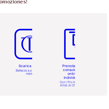
promoziones!
Articolo 5 di 6
Articolo 6 di 6
Scarica l'app
Prenota una
consulenza
Bellezza a portata di
online
mano
individuale
i
Con i Pro Make-up
Artist di Charlotte.